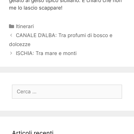
gelato al gelso tipico siciliano. È chiaro che non
me lo lascio scappare!
Categorie
Itinerari
CANALE D’ALBA: Tra profumi di bosco e
dolcezze
ISCHIA: Tra mare e monti
Ricerca
per:
Articoli recenti